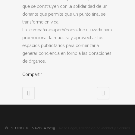
que se construyen con la solidaridad de un
donante que permite que un punto final se
transforme en vida.
La campaña «superhéroes» fue utilizada para
promocionar la muestra y aprovechar los
espacios publicitarios para comenzar a
generar conciencia en torno a las donaciones
de órganos.
Compartir
© ESTUDIO BUENAVISTA 2015. |
Aviso Legal, Política de privacidad y Cookies